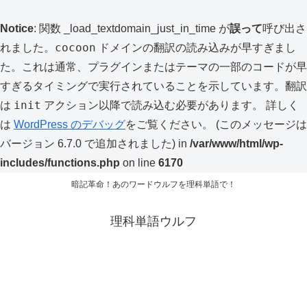
Notice
: 関数 _load_textdomain_just_in_time が
誤って
呼び出さ
cocoon
れました。
ドメインの翻訳の読み込みが早すぎまし
た。これは通常、プラグインまたはテーマの一部のコードが早
すぎるタイミングで実行されていることを示しています。翻訳
init
は
アクション以降で読み込む必要があります。 詳しく
は
WordPress のデバッグ
をご覧ください。 (このメッセージは
バージョン 6.7.0 で追加されました) in
/var/www/html/wp-
includes/functions.php
on line
6170
暗記革命！あのワードウルフを理科単語で！
理科単語ウルフ